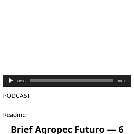
Tocador
00:00
00:00
de
PODCAST
áudio
Readme
Brief Agropec Futuro — 6