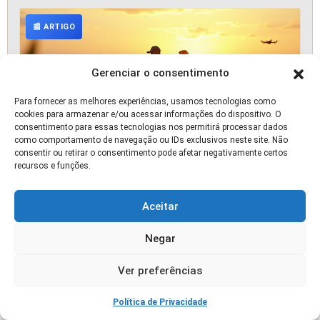
📰 ARTIGO
Gerenciar o consentimento
Para fornecer as melhores experiências, usamos tecnologias como
cookies para armazenar e/ou acessar informações do dispositivo. O
consentimento para essas tecnologias nos permitirá processar dados
como comportamento de navegação ou IDs exclusivos neste site. Não
consentir ou retirar o consentimento pode afetar negativamente certos
recursos e funções.
A Revolução que Veio do Micro: Como os
Biológicos Saíram do Laboratório, Invadiram 156
Milhões de Hectares e Estão Redesenhando o
Aceitar
Futuro da Agricultura Brasileira
🛒 OFERTA
Negar
Ver preferências
Política de Privacidade