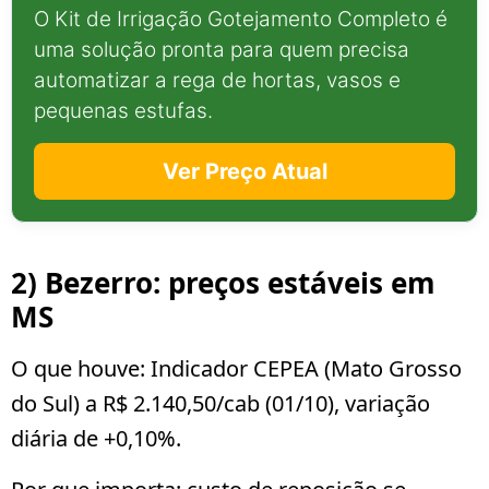
O Kit de Irrigação Gotejamento Completo é
uma solução pronta para quem precisa
automatizar a rega de hortas, vasos e
pequenas estufas.
Ver Preço Atual
2) Bezerro: preços estáveis em
MS
O que houve:
Indicador CEPEA (Mato Grosso
do Sul) a
R$ 2.140,50/cab
(01/10), variação
diária de
+0,10%
.