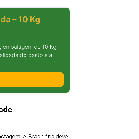
da – 10 Kg
, embalagem de 10 Kg
alidade do pasto e a
dade
astagem. A Brachiária deve