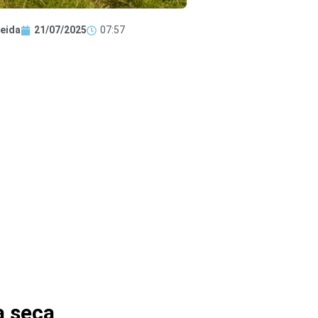
eida
21/07/2025
07:57
a seca