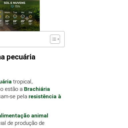
na pecuária
uária
tropical,
no estão a
Brachiária
acam-se pela
resistência à
alimentação animal
cial de produção de