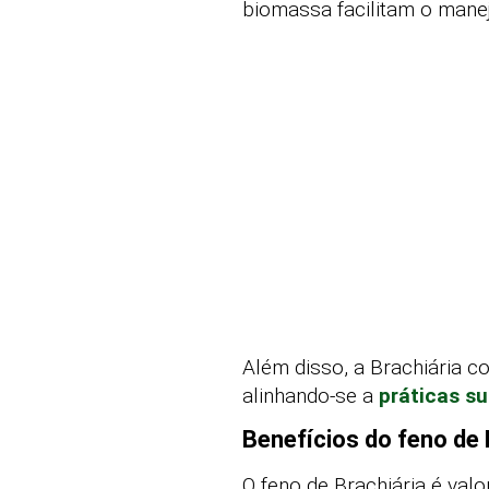
biomassa facilitam o mane
Além disso, a Brachiária co
alinhando-se a
práticas s
Benefícios do feno de 
O feno de Brachiária é valo