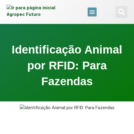
para
o
conteúdo
Brazil Agro Market
Todas As Web Stories
Identificação Animal
por RFID: Para
Fazendas