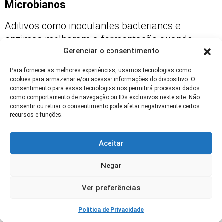
Microbianos
Aditivos como inoculantes bacterianos e
enzimas melhoram a fermentação quando
Gerenciar o consentimento
usados conforme recomendação. Escolha
produtos registrados e siga dosagens.
Para fornecer as melhores experiências, usamos tecnologias como
cookies para armazenar e/ou acessar informações do dispositivo. O
Evite substitutos de vedação por soluções
consentimento para essas tecnologias nos permitirá processar dados
químicas; a base é sempre a anaerobiose e
como comportamento de navegação ou IDs exclusivos neste site. Não
consentir ou retirar o consentimento pode afetar negativamente certos
controle físico. Aditivos complementam, não
recursos e funções.
substituem, práticas de armazenagem silagem.
Aceitar
Registre lotes e resultados para avaliar custo-
benefício e
segurança alimentar
do produto
Negar
final.
Ver preferências
Impacto Ambiental e Emissões
Política de Privacidade
Boa armazenagem reduz desperdício e