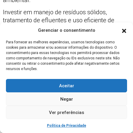
Investir em manejo de resíduos sólidos,
tratamento de efluentes e uso eficiente de
energia
pode qualificar o produtor para
Gerenciar o consentimento
programas de sustentabilidade que pagam
Para fornecer as melhores experiências, usamos tecnologias como
prêmios financeiros.
cookies para armazenar e/ou acessar informações do dispositivo. O
consentimento para essas tecnologias nos permitirá processar dados
Além da reputação, práticas sustentáveis
como comportamento de navegação ou IDs exclusivos neste site. Não
facilitam compliance com regulamentos de
consentir ou retirar o consentimento pode afetar negativamente certos
recursos e funções.
importação em mercados como UE e EUA,
reduzindo risco de rejeição de lotes.
Aceitar
Vantagens comerciais do comércio
Negar
do café
Ver preferências
Acesso a mercados internacionais com
demanda crescente por cafés especiais.
Política de Privacidade
Possibilidade de prêmios por qualidade e