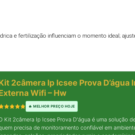
ídrica e fertilização influenciam o momento ideal; aju
Kit 2câmera Ip Icsee Prova D’água 
Externa Wifi – Hw
🔥 MELHOR PREÇO HOJE
O Kit 2câmera Ip Icsee Prova D'água é uma solução de
quem precisa de monitoramento confiável em ambient