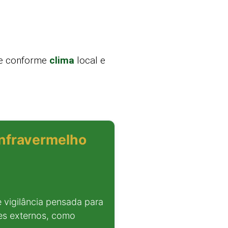
ste conforme
clima
local e
Infravermelho
 vigilância pensada para
es externos, como