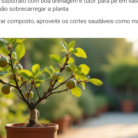
 substrato com boa drenagem e tutor para pé em vas
ão sobrecarregar a planta.
ar composto; aproveite os cortes saudáveis como mat