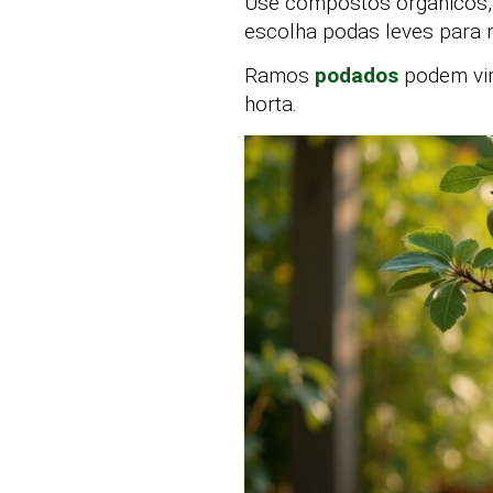
Use compostos orgânicos,
escolha podas leves para n
Ramos
podados
podem vir
horta.