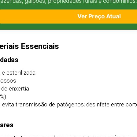
fazendas, galpões, propriedades rurais e condomínios.
Ver Preço Atual
riais Essenciais
ndadas
e esterilizada
grossos
 de enxertia
0%)
evita transmissão de patógenos; desinfete entre cort
ares