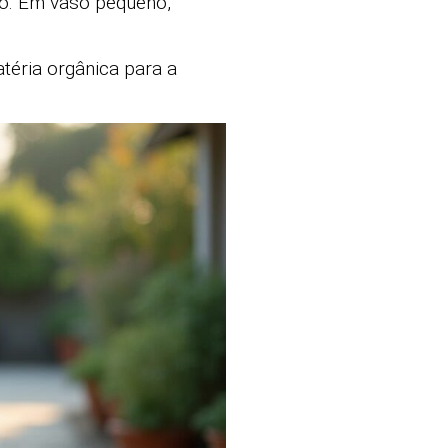
o. Em vaso pequeno,
éria orgânica para a