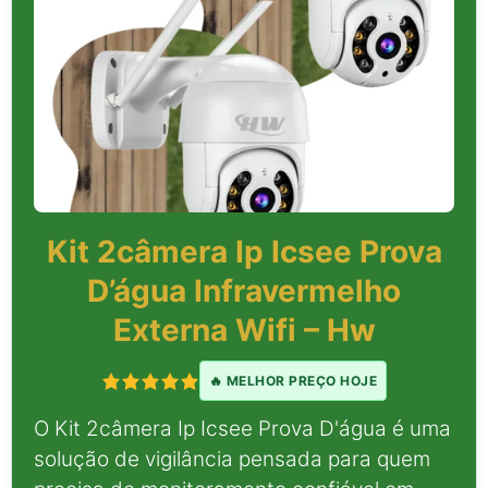
Kit 2câmera Ip Icsee Prova
D’água Infravermelho
Externa Wifi – Hw
🔥 MELHOR PREÇO HOJE
O Kit 2câmera Ip Icsee Prova D'água é uma
solução de vigilância pensada para quem