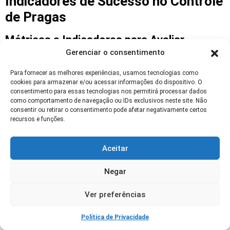
Indicadores de Sucesso no Controle
de Pragas
Métricas e Indicadores para Avaliar
Controle de Pragas
Gerenciar o consentimento
Use indicadores como redução percentual de
Para fornecer as melhores experiências, usamos tecnologias como
cookies para armazenar e/ou acessar informações do dispositivo. O
danos, captura em armadilhas e rendimento por
consentimento para essas tecnologias nos permitirá processar dados
área para avaliar eficácia. Monitoramento
como comportamento de navegação ou IDs exclusivos neste site. Não
consentir ou retirar o consentimento pode afetar negativamente certos
contínuo gera dados para decisões e ajustes no
recursos e funções.
programa de manejo.
Aceitar
Registre datas, condições climáticas e práticas
aplicadas. Esses dados permitem correlacionar
Negar
ações com resultados e otimizar esforços ao
longo das safras.
Ver preferências
Termos correlatos: indicadores de desempenho,
Política de Privacidade
produtividade agrícola
, análise de risco.