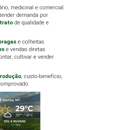
rio, medicinal e comercial.
 atender demanda por
trato
de qualidade e
 pragas
e colheitas
es
e vendas diretas
tar, cultivar e vender
rodução
, custo-benefício,
 comprovado.