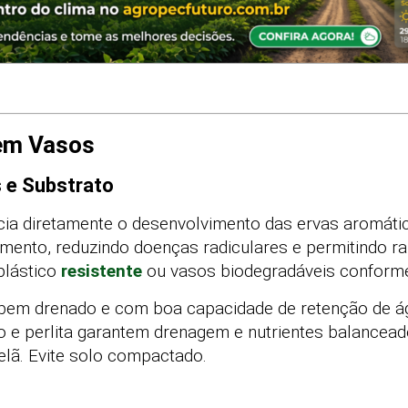
em Vasos
s e Substrato
ncia diretamente o desenvolvimento das ervas aromát
ento, reduzindo doenças radiculares e permitindo ra
plástico
resistente
ou vasos biodegradáveis conforme
, bem drenado e com boa capacidade de retenção de ág
o e perlita garantem drenagem e nutrientes balancea
telã. Evite solo compactado.