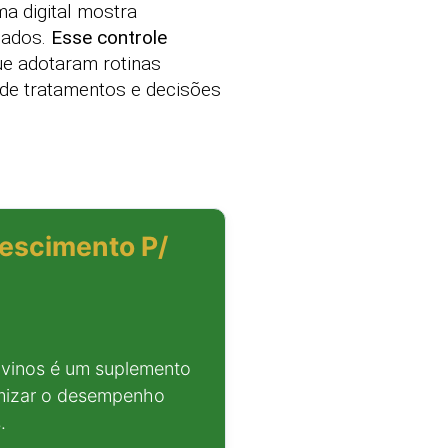
ma digital mostra
çados.
Esse controle
ue adotaram rotinas
de tratamentos e decisões
rescimento P/
ovinos é um suplemento
timizar o desempenho
.