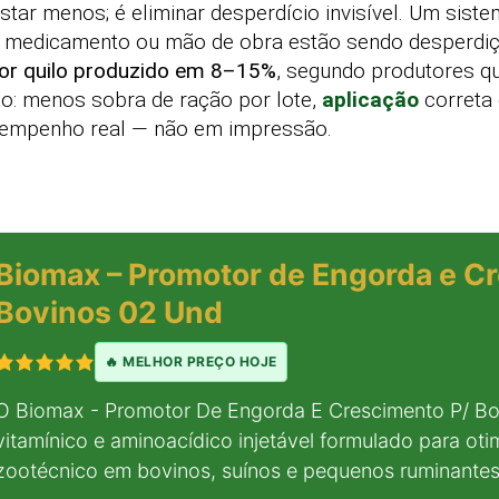
tar menos; é eliminar desperdício invisível. Um siste
, medicamento ou mão de obra estão sendo desperdi
por quilo produzido em 8–15%
, segundo produtores q
pido: menos sobra de ração por lote,
aplicação
correta 
empenho real — não em impressão.
Biomax – Promotor de Engorda e C
Bovinos 02 Und
🔥 MELHOR PREÇO HOJE
O Biomax - Promotor De Engorda E Crescimento P/ B
vitamínico e aminoacídico injetável formulado para o
zootécnico em bovinos, suínos e pequenos ruminantes