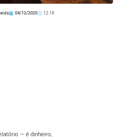
eida
04/12/2025
12:18
atório — é dinheiro,