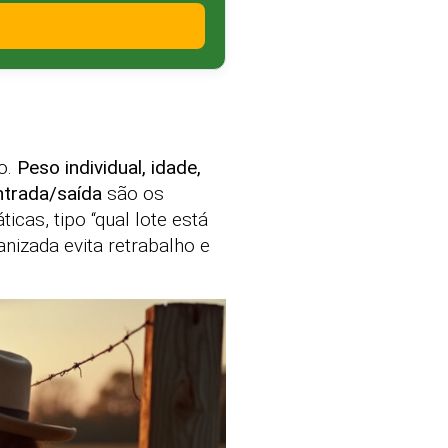
o.
Peso individual, idade,
ntrada/saída
são os
cas, tipo “qual lote está
nizada evita retrabalho e