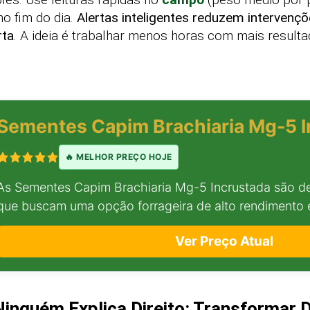
no fim do dia.
Alertas inteligentes reduzem intervenç
rta
. A ideia é trabalhar menos horas com mais resulta
Sementes Capim Brachiaria Mg-5 I
🔥 MELHOR PREÇO HOJE
As Sementes Capim Brachiaria Mg-5 Incrustada são de
que buscam uma opção forrageira de alto rendimento e
Ver Preço Atual
inguém Explica Direito: Transformar