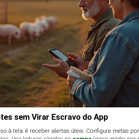
tes sem Virar Escravo do App
so à tela: é receber alertas úteis. Configure metas por
es. Use leituras rápidas no
campo
(peso médio por p