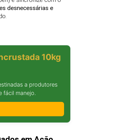
ões desnecessárias e
do.
ncrustada 10kg
stinadas a produtores
 fácil manejo.
 Dados em Ação