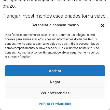
prazo.
Planejar investimentos escalonados torna viável
a adoção em propriedades menores, garantindo
Gerenciar o consentimento
melhorias contínuas sem comprometer fluxo de
caixa.
Para fornecer as melhores experiências, usamos tecnologias como
cookies para armazenar e/ou acessar informações do dispositivo. O
consentimento para essas tecnologias nos permitirá processar dados
Comunicação com mercado e
como comportamento de navegação ou IDs exclusivos neste site. Não
transparência
consentir ou retirar o consentimento pode afetar negativamente certos
recursos e funções.
Comunicar práticas de bem-estar animal
aumenta confiança do consumidor e abre
Aceitar
mercado. Rótulos claros, dados verificados e
Negar
certificações demonstram compromisso e
agregam valor
ao produto.
Ver preferências
Transparência em registros e acesso a
Política de Privacidade
relatórios torna a cadeia produtiva mais