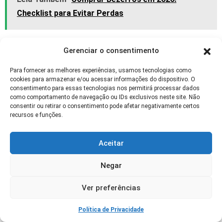
Checklist para Evitar Perdas
Perguntas Frequentes (FAQ)
Gerenciar o consentimento
O que é Manejo Humanitário em uma
Para fornecer as melhores experiências, usamos tecnologias como
cookies para armazenar e/ou acessar informações do dispositivo. O
Frase?
consentimento para essas tecnologias nos permitirá processar dados
como comportamento de navegação ou IDs exclusivos neste site. Não
Manejo humanitário é o conjunto de práticas
consentir ou retirar o consentimento pode afetar negativamente certos
que asseguram o tratamento ético e o bem-
recursos e funções.
estar dos animais durante toda a cadeia
produtiva, minimizando estresse, dor e
Aceitar
sofrimento.
Negar
Qual a Diferença Entre Manejo Humanitário
Ver preferências
e Abate Humanitário?
O manejo humanitário abrange todas as etapas
Política de Privacidade