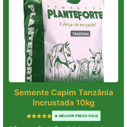
Semente Capim Tanzânia
Incrustada 10kg
🔥 MELHOR PREÇO HOJE