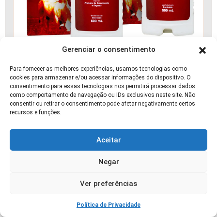
Gerenciar o consentimento
Biomax - Promotor de Engorda e Crescimento
Para fornecer as melhores experiências, usamos tecnologias como
cookies para armazenar e/ou acessar informações do dispositivo. O
P/ Bovinos 02 Und
consentimento para essas tecnologias nos permitirá processar dados
como comportamento de navegação ou IDs exclusivos neste site. Não
consentir ou retirar o consentimento pode afetar negativamente certos
📰 ARTIGO
recursos e funções.
Aceitar
Negar
Ver preferências
Política de Privacidade
7 Erros que Causam Perdas na Silagem de Capim