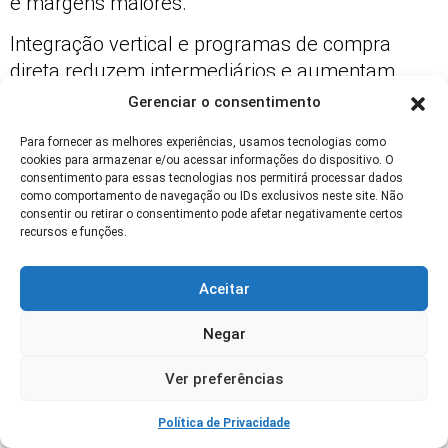
e margens maiores.
Integração vertical e programas de compra
direta reduzem intermediários e aumentam
transparência, favorecendo produtores que
Gerenciar o consentimento
entregam consistentemente os atributos
Para fornecer as melhores experiências, usamos tecnologias como
demandados.
cookies para armazenar e/ou acessar informações do dispositivo. O
consentimento para essas tecnologias nos permitirá processar dados
Assim, a diferenciação deixa de ser nicho e vira
como comportamento de navegação ou IDs exclusivos neste site. Não
consentir ou retirar o consentimento pode afetar negativamente certos
estratégia comercial viável para agregar valor
recursos e funções.
ao produto primário.
Modelos de Comercialização e Estratégias
Aceitar
para Acessar Mercados
Negar
Construir marca própria, aderir a selos
Ver preferências
reconhecidos e negociar contratos com
indústrias são caminhos para acessar mercados
Política de Privacidade
premium. Transparência e dados de produção