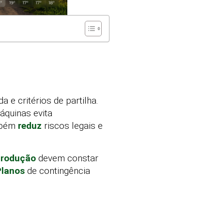
 e critérios de partilha.
quinas evita
ambém
reduz
riscos legais e
produção
devem constar
Planos
de contingência