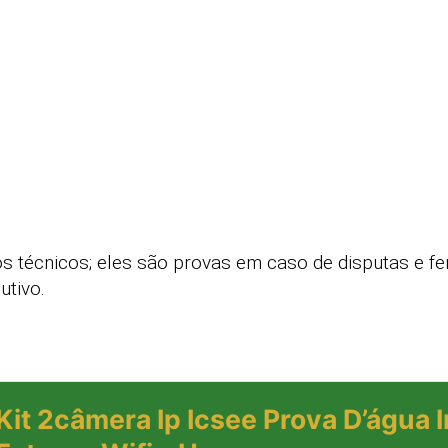
s técnicos; eles são provas em caso de disputas e f
utivo.
Kit 2câmera Ip Icsee Prova D’água 