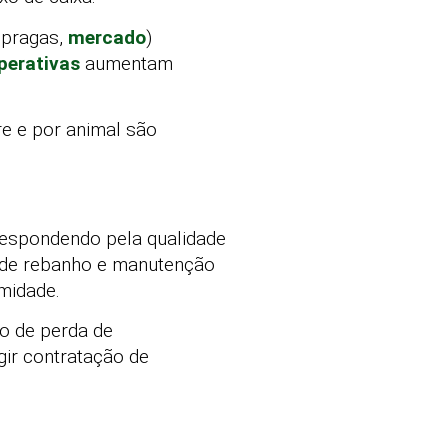
, pragas,
mercado
)
perativas
aumentam
re e por animal são
respondendo pela qualidade
o de rebanho e manutenção
midade.
co de perda de
gir contratação de