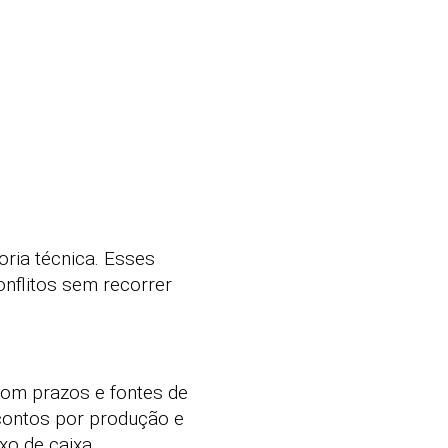
oria técnica. Esses
nflitos sem recorrer
com prazos e fontes de
contos por produção e
xo de caixa.