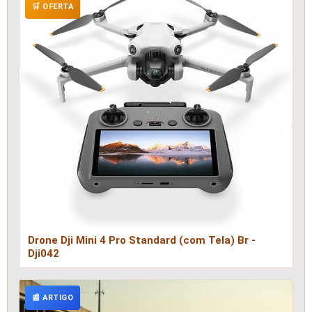
🛒 OFERTA
Drone Dji Mini 4 Pro Standard (com Tela) Br -
Dji042
📰 ARTIGO