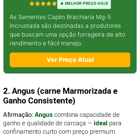
🔥 MELHOR PREÇO HOJE
As Sementes Capim Brachiaria Mg-5
Incrustada são destinadas a produtores
que buscam uma opção forrageira de alto
rendimento e fácil manejo.
Ver Preço Atual
2. Angus (carne Marmorizada e
Ganho Consistente)
Afirmação:
Angus
combina capacidade de
ganho e qualidade de carcaça —
ideal
para
confinamento curto com preço premium.