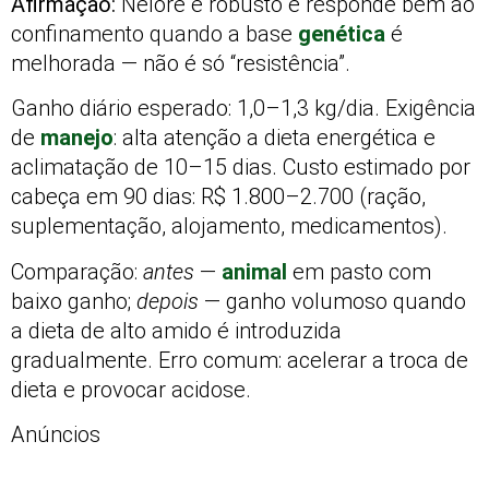
Afirmação:
Nelore é robusto e responde bem ao
confinamento quando a base
genética
é
melhorada — não é só “resistência”.
Ganho diário esperado: 1,0–1,3 kg/dia. Exigência
de
manejo
: alta atenção a dieta energética e
aclimatação de 10–15 dias. Custo estimado por
cabeça em 90 dias: R$ 1.800–2.700 (ração,
suplementação, alojamento, medicamentos).
Comparação:
antes
—
animal
em pasto com
baixo ganho;
depois
— ganho volumoso quando
a dieta de alto amido é introduzida
gradualmente. Erro comum: acelerar a troca de
dieta e provocar acidose.
Anúncios