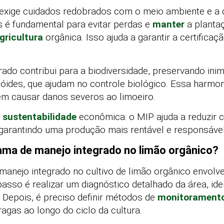
exige cuidados redobrados com o meio ambiente e a q
s é fundamental para evitar perdas e
manter
a planta
gricultura
orgânica. Isso ajuda a garantir a certifica
rado contribui para a biodiversidade, preservando inim
ides, que ajudam no controle biológico. Essa harmon
em causar danos severos ao limoeiro.
a
sustentabilidade
econômica: o MIP ajuda a reduzir 
s, garantindo uma produção mais rentável e responsável
ama de manejo integrado no limão orgânico?
nejo integrado no cultivo de limão orgânico envolv
asso é realizar um diagnóstico detalhado da área, iden
 Depois, é preciso definir métodos de
monitorament
gas ao longo do ciclo da cultura.