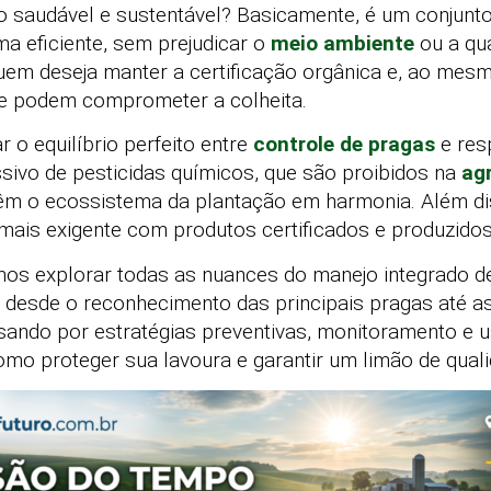
o saudável e sustentável? Basicamente, é um conjunto
ma eficiente, sem prejudicar o
meio ambiente
ou a qua
uem deseja manter a certificação orgânica e, ao mes
e podem comprometer a colheita.
 o equilíbrio perfeito entre
controle de pragas
e res
ssivo de pesticidas químicos, que são proibidos na
agr
têm o ecossistema da plantação em harmonia. Além d
mais exigente com produtos certificados e produzidos
mos explorar todas as nuances do manejo integrado 
desde o reconhecimento das principais pragas até a
sando por estratégias preventivas, monitoramento e u
o proteger sua lavoura e garantir um limão de qualid