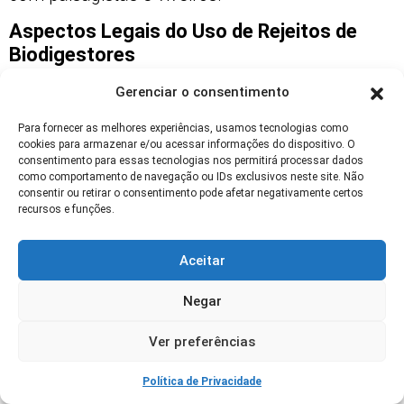
Aspectos Legais do Uso de Rejeitos de
Biodigestores
O uso de rejeitos exige atenção às normas de
Gerenciar o consentimento
manejo de resíduos orgânicos e efluentes. No
Para fornecer as melhores experiências, usamos tecnologias como
Brasil, legislações ambientais e sanitárias
cookies para armazenar e/ou acessar informações do dispositivo. O
consentimento para essas tecnologias nos permitirá processar dados
podem exigir licenciamento para tratamento e
como comportamento de navegação ou IDs exclusivos neste site. Não
comercialização de produtos derivados de
consentir ou retirar o consentimento pode afetar negativamente certos
recursos e funções.
biodigestores.
Implementar controles de qualidade e rotas de
Aceitar
transporte adequadas previne passivos
ambientais e legais. Consultoria jurídica e
Negar
ambiental ajuda a configurar operação
Ver preferências
conforme exigências locais.
Política de Privacidade
Considerar responsabilidade estendida e