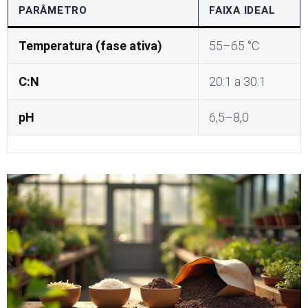
PARÂMETRO
FAIXA IDEAL
Temperatura (fase ativa)
55–65 °C
C:N
20:1 a 30:1
pH
6,5–8,0