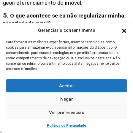
georreferenciamento do imóvel
.
5.
O que acontece se eu não regularizar minha
propriedade rural?
Gerenciar o consentimento
Sem a regularização, você pode enfrentar uma
Para fornecer as melhores experiências, usamos tecnologias como
série de problemas: dificuldade para vender ou
cookies para armazenar e/ou acessar informações do dispositivo. O
financiar o imóvel, risco de disputas judiciais, multas
consentimento para essas tecnologias nos permitirá processar dados
como comportamento de navegação ou IDs exclusivos neste site. Não
ambientais e impossibilidade de acessar créditos e
consentir ou retirar o consentimento pode afetar negativamente certos
benefícios do governo. Além disso, seu imóvel pode
recursos e funções.
sofrer desvalorização no mercado.
Aceitar
6.
Quanto tempo leva para regularizar uma
propriedade rural?
Negar
O tempo pode variar bastante, dependendo da
Ver preferências
complexidade do caso e da agilidade na obtenção
Política de Privacidade
dos documentos. Em média, o processo pode levar