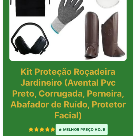
Kit Proteção Roçadeira
Jardineiro (Avental Pvc
Preto, Corrugada, Perneira,
Abafador de Ruído, Protetor
Facial)
🔥 MELHOR PREÇO HOJE