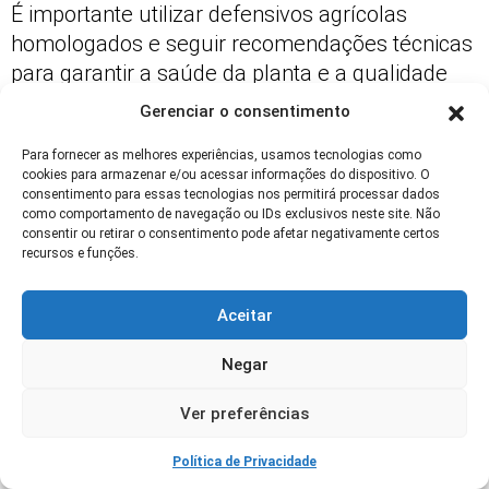
É importante utilizar defensivos agrícolas
homologados e seguir recomendações técnicas
para garantir a saúde da planta e a qualidade
dos produtos.
Gerenciar o consentimento
Para fornecer as melhores experiências, usamos tecnologias como
Leia Também
Reutilizar Água na Fazenda:
cookies para armazenar e/ou acessar informações do dispositivo. O
consentimento para essas tecnologias nos permitirá processar dados
Técnicas Simples e Baratas
como comportamento de navegação ou IDs exclusivos neste site. Não
consentir ou retirar o consentimento pode afetar negativamente certos
recursos e funções.
Impactos Ambientais e
Sustentabilidade da Macaúba
Aceitar
Contribuição da macaúba para a
Negar
conservação ambiental
Ver preferências
O cultivo da macaúba contribui para a
conservação ambiental ao recuperar áreas
Política de Privacidade