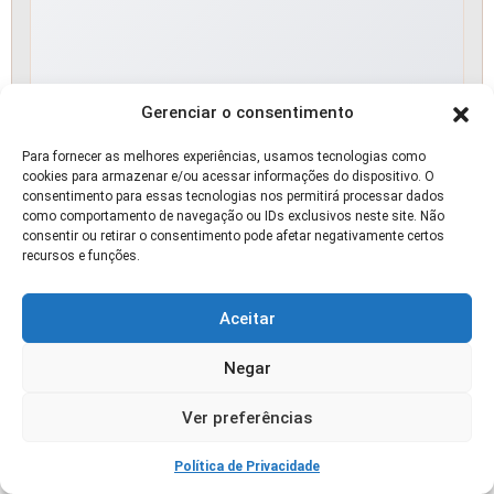
Gerenciar o consentimento
Abelhas Nativas: Para Polinização e Mel
Para fornecer as melhores experiências, usamos tecnologias como
cookies para armazenar e/ou acessar informações do dispositivo. O
🛒 OFERTA
consentimento para essas tecnologias nos permitirá processar dados
como comportamento de navegação ou IDs exclusivos neste site. Não
consentir ou retirar o consentimento pode afetar negativamente certos
recursos e funções.
Aceitar
Negar
Ver preferências
Política de Privacidade