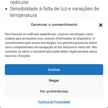
radicular.
Sensibilidade à falta de luz e variações de
temperatura.
Problemas frequentes com rega
Gerenciar o consentimento
inadequada.
Para fornecer as melhores experiências, usamos tecnologias como
Aspecto
Vantagens
Desvantagens
cookies para armazenar e/ou acessar informações do dispositivo. O
consentimento para essas tecnologias nos permitirá processar dados
como comportamento de navegação ou IDs exclusivos neste site. Não
consentir ou retirar o consentimento pode afetar negativamente certos
Espaço
Portátil, ideal
Limitação no
recursos e funções.
para
crescimento e
espaços
produção
Aceitar
pequenos
Negar
Manutenção
Controle
Exige atenção
Ver preferências
preciso da
constante e
irrigação e
reposição de
Política de Privacidade
nutrientes
substrato