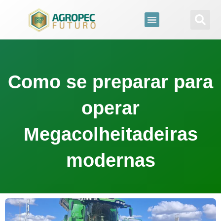
para
o
conteúdo
Como se preparar para
operar
Megacolheitadeiras
modernas