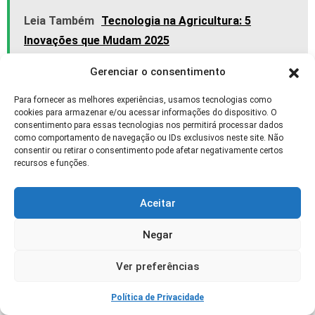
Leia Também
Tecnologia na Agricultura: 5
Inovações que Mudam 2025
Gerenciar o consentimento
Perguntas Frequentes (FAQ)
Para fornecer as melhores experiências, usamos tecnologias como
cookies para armazenar e/ou acessar informações do dispositivo. O
1. Quais cursos preciso fazer para operar
consentimento para essas tecnologias nos permitirá processar dados
colheitadeiras modernas?
como comportamento de navegação ou IDs exclusivos neste site. Não
consentir ou retirar o consentimento pode afetar negativamente certos
Cursos como os do SENAR, John Deere
recursos e funções.
Academy ou IFs com foco em tecnologia
embarcada são recomendados.
Aceitar
2. Preciso saber informática para operar essas
Negar
máquinas?
Sim. O operador moderno precisa saber navegar
Ver preferências
por painéis digitais, interpretar gráficos e dados
Política de Privacidade
operacionais.