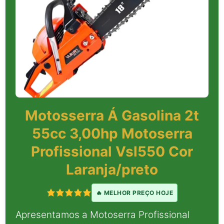
Motosserra Á Gasolina 2t
55cc 3,00hp Motoserra
Profissional Vsl550 Cor
Laranja/preto
🔥 MELHOR PREÇO HOJE
Apresentamos a Motoserra Profissional