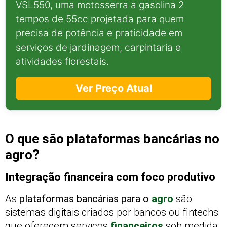
VSL550, uma motosserra a gasolina 2
tempos de 55cc projetada para quem
precisa de potência e praticidade em
serviços de jardinagem, carpintaria e
atividades florestais.
Ver Preço Atual
O que são plataformas bancárias no
agro?
Integração financeira com foco produtivo
As
plataformas bancárias para o
agro
são
sistemas digitais criados por bancos ou fintechs
que oferecem serviços
financeiros
sob medida