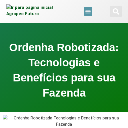
para
o
conteúdo
Brazil Agro Market
Todas As Web Stories
Ordenha Robotizada:
Tecnologias e
Benefícios para sua
Fazenda