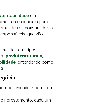
stentabilidade
e à
mentas essenciais para
 demandas de consumidores
responsáveis, que vão
talhando seus tipos,
ara
produtores rurais
,
bilidade
, entendendo como
do
.
negócio
competitividade e permitem
, e florestamento, cada um