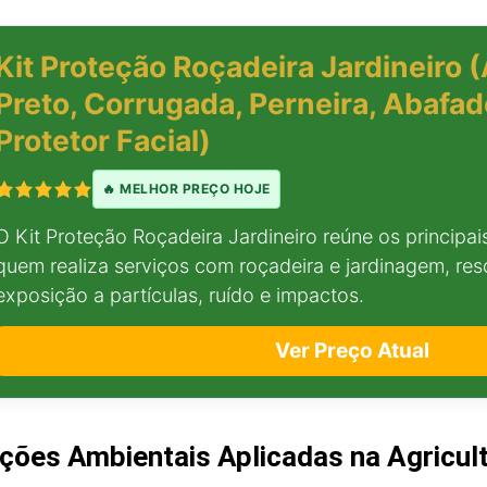
Kit Proteção Roçadeira Jardineiro 
Preto, Corrugada, Perneira, Abafad
Protetor Facial)
🔥 MELHOR PREÇO HOJE
O Kit Proteção Roçadeira Jardineiro reúne os principa
quem realiza serviços com roçadeira e jardinagem, re
exposição a partículas, ruído e impactos.
Ver Preço Atual
ações Ambientais Aplicadas na Agricul