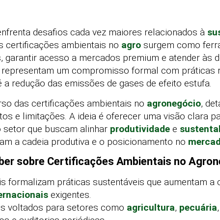
nfrenta desafios cada vez maiores relacionados à
su
s certificações ambientais no
agro
surgem como ferra
s, garantir acesso a mercados premium e atender às
s representam um compromisso formal com práticas 
 a redução das emissões de gases de efeito estufa.
erso das certificações ambientais no
agronegócio
, de
itos e limitações. A ideia é oferecer uma visão clara p
o setor que buscam alinhar
produtividade
e
sustenta
tam a cadeia produtiva e o posicionamento no
merca
ber sobre Certificações Ambientais no Agro
is formalizam práticas sustentáveis que aumentam a 
ernacionais
exigentes.
los voltados para setores como
agricultura
,
pecuária