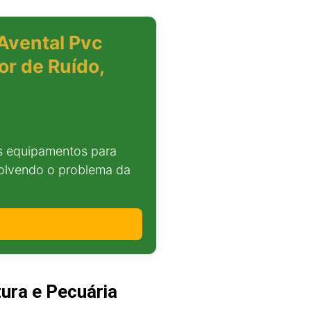
(Avental Pvc
or de Ruído,
is equipamentos para
solvendo o problema da
tura e Pecuária