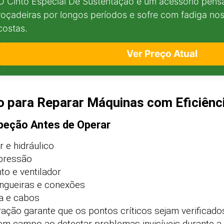
O Cinto Especial De Sustentação é um acessório pen
roçadeiras por longos períodos e sofre com fadiga n
costas.
Ver Preço Atual
o para Reparar Máquinas com Eficiênc
speção Antes de Operar
 e hidráulico
pressão
to e ventilador
angueiras e conexões
ia e cabos
ação garante que os pontos críticos sejam verificados
em campo ao detectar problemas invisíveis durante a