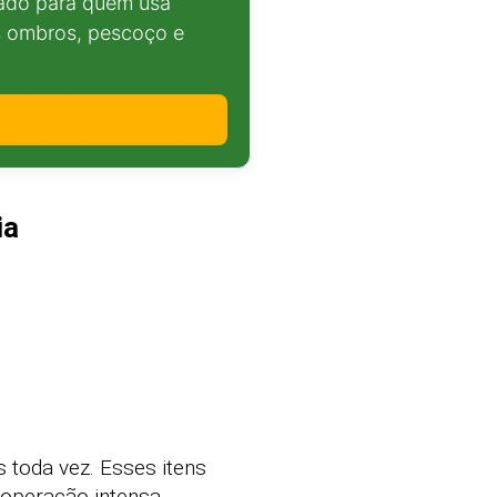
sado para quem usa
os ombros, pescoço e
ia
 toda vez. Esses itens
 operação intensa.