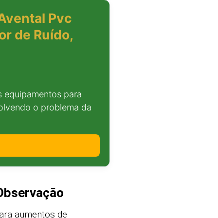
(Avental Pvc
or de Ruído,
is equipamentos para
solvendo o problema da
 Observação
ara aumentos de