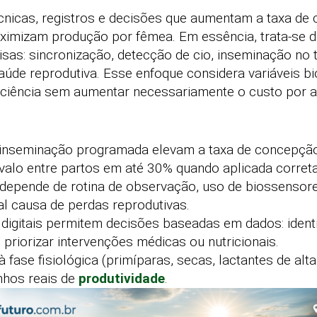
écnicas, registros e decisões que aumentam a taxa d
maximizam produção por fêmea. Em essência, trata-se 
sas: sincronização, detecção de cio, inseminação no 
saúde reprodutiva. Esse enfoque considera variáveis bi
iciência sem aumentar necessariamente o custo por a
e inseminação programada elevam a taxa de concepç
ervalo entre partos em até 30% quando aplicada corret
 depende de rotina de observação, uso de biossensores
al causa de perdas reprodutivas.
 digitais permitem decisões baseadas em dados: ident
e priorizar intervenções médicas ou nutricionais.
 fase fisiológica (primíparas, secas, lactantes de alt
nhos reais de
produtividade
.