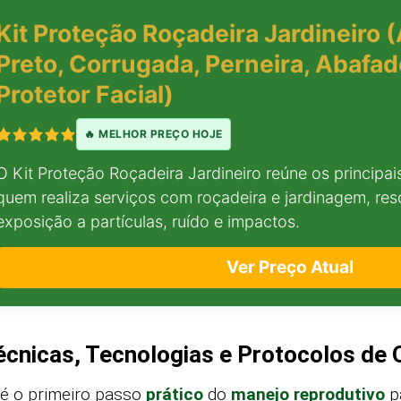
Kit Proteção Roçadeira Jardineiro 
Preto, Corrugada, Perneira, Abafad
Protetor Facial)
🔥 MELHOR PREÇO HOJE
O Kit Proteção Roçadeira Jardineiro reúne os principa
quem realiza serviços com roçadeira e jardinagem, re
exposição a partículas, ruído e impactos.
Ver Preço Atual
écnicas, Tecnologias e Protocolos de
 é o primeiro passo
prático
do
manejo reprodutivo
p