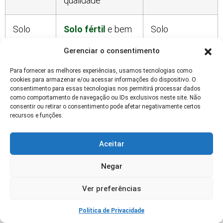
qualidade
Solo
Solo fértil
e bem
Solo
drenado melhora
compactado
Gerenciar o consentimento
o
reduz
desenvolvimento
produtividade
Para fornecer as melhores experiências, usamos tecnologias como
cookies para armazenar e/ou acessar informações do dispositivo. O
consentimento para essas tecnologias nos permitirá processar dados
Manejo
Práticas
Alto custo e
como comportamento de navegação ou IDs exclusivos neste site. Não
consentir ou retirar o consentimento pode afetar negativamente certos
integradas
demanda de
recursos e funções.
aumentam a
mão de obra
produtividade
Aceitar
Negar
Leia Também
Irrigação Palma: Métodos
Ver preferências
Eficientes para Regiões Semiáridas
Política de Privacidade