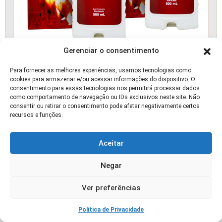
Gerenciar o consentimento
Biomax - Promotor de Engorda e Crescimento
Para fornecer as melhores experiências, usamos tecnologias como
P/ Bovinos 02 Und
cookies para armazenar e/ou acessar informações do dispositivo. O
consentimento para essas tecnologias nos permitirá processar dados
como comportamento de navegação ou IDs exclusivos neste site. Não
📰 ARTIGO
consentir ou retirar o consentimento pode afetar negativamente certos
recursos e funções.
Aceitar
Negar
Ver preferências
Política de Privacidade