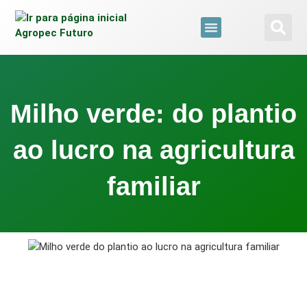
para
o
conteúdo
Brazil Agro Market
Todas As Web Stories
Milho verde: do plantio
ao lucro na agricultura
familiar