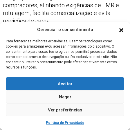
compradores, alinhando exigências de LMR e
rotulagem, facilita comercialização e evita
rejeições de carga.
Gerenciar o consentimento
Estabelecer canais de comunicação e auditorias
conjuntas melhora a transparência e a eficiência
Para fornecer as melhores experiências, usamos tecnologias como
cookies para armazenar e/ou acessar informações do dispositivo. O
da cadeia produtiva.
consentimento para essas tecnologias nos permitirá processar dados
como comportamento de navegação ou IDs exclusivos neste site. Não
Impactos Comerciais e Acesso a
consentir ou retirar o consentimento pode afetar negativamente certos
recursos e funções.
Mercados
Barreiras Técnicas e Requisitos de
Aceitar
Importação
Negar
Mercados exigentes impõem requisitos
fitossanitários, LMR específicos e
Ver preferências
documentação detalhada. Não conformidades
Política de Privacidade
geram rejeição de embarques e perdas