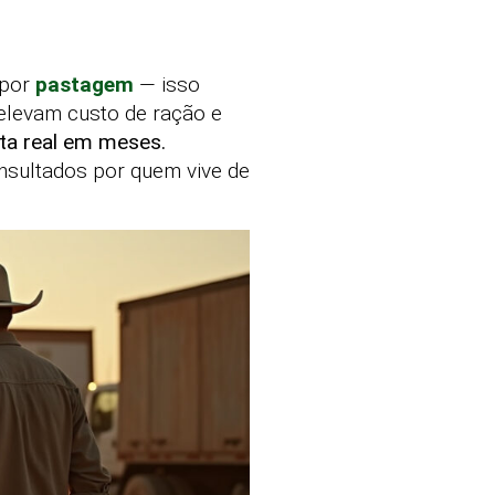
epor
pastagem
— isso
 elevam custo de ração e
rta real em meses.
nsultados por quem vive de