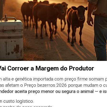
Vai Corroer a Margem do Produtor
m alta e genética importada com preço firme somam 
as afetam o Preço bezerros 2026 porque mudam o cus
dedor aceita preço menor ou segura o animal — e iss
 custo logístico.