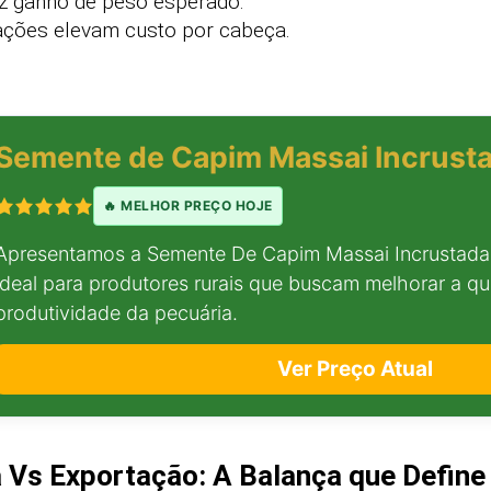
z ganho de peso esperado.
ções elevam custo por cabeça.
Semente de Capim Massai Incrusta
🔥 MELHOR PREÇO HOJE
Apresentamos a Semente De Capim Massai Incrustada
ideal para produtores rurais que buscam melhorar a qu
produtividade da pecuária.
Ver Preço Atual
 Vs Exportação: A Balança que Define