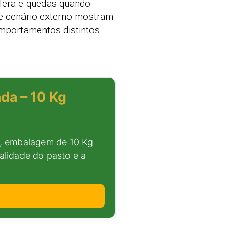
elera e quedas quando
 e cenário externo mostram
mportamentos distintos.
da – 10 Kg
, embalagem de 10 Kg
alidade do pasto e a