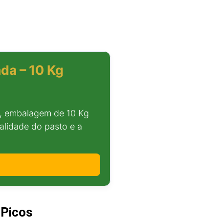
da – 10 Kg
, embalagem de 10 Kg
alidade do pasto e a
 Picos