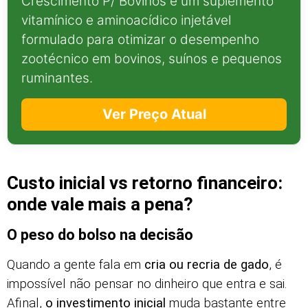
Crescimento P/ Bovinos é um suplemento
vitamínico e aminoacídico injetável
formulado para otimizar o desempenho
zootécnico em bovinos, suínos e pequenos
ruminantes.
Ver Preço Atual
Custo inicial vs retorno financeiro:
onde vale mais a pena?
O peso do bolso na decisão
Quando a gente fala em
cria ou recria de gado
, é
impossível não pensar no dinheiro que entra e sai.
Afinal,
o investimento inicial
muda bastante entre