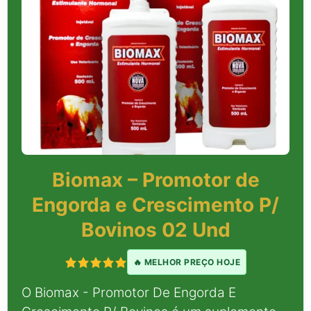
Biomax – Promotor de
Engorda e Crescimento P/
Bovinos 02 Und
🔥 MELHOR PREÇO HOJE
O Biomax - Promotor De Engorda E