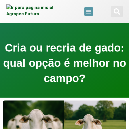
para
o
conteúdo
Brazil Agro Market
Todas As Web Stories
Cria ou recria de gado:
qual opção é melhor no
campo?