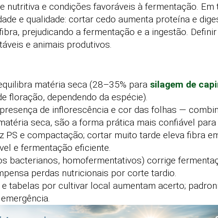
de nutritiva e condições favoráveis à fermentação. Em 
de e qualidade: cortar cedo aumenta proteína e diges
fibra, prejudicando a fermentação e a ingestão. Defin
táveis e animais produtivos.
 equilibra matéria seca (28–35% para
silagem de cap
 de floração, dependendo da espécie).
a, presença de inflorescência e cor das folhas — comb
matéria seca, são a forma prática mais confiável para
z PS e compactação; cortar muito tarde eleva fibra e
vel e fermentação eficiente.
los bacterianos, homofermentativos) corrige fermentaç
ensa perdas nutricionais por corte tardio.
 e tabelas por cultivar local aumentam acerto; padr
s emergência.