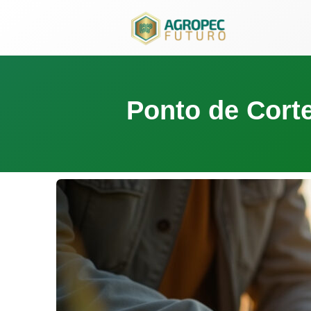
para
o
conteúdo
Ponto de Cort