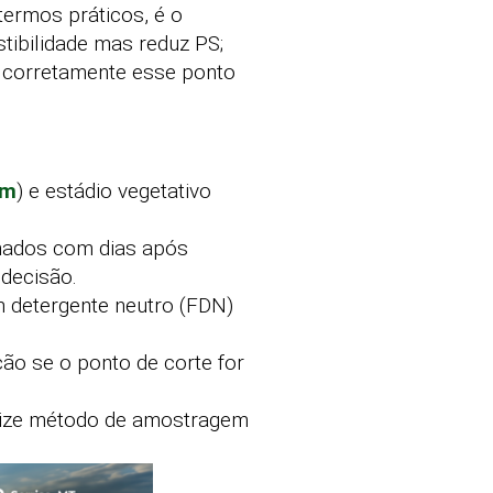
termos práticos, é o
tibilidade mas reduz PS;
ir corretamente esse ponto
im
) e estádio vegetativo
inados com dias após
 decisão.
m detergente neutro (FDN)
ão se o ponto de corte for
onize método de amostragem