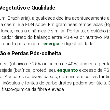
Vegetativo e Qualidade
m, Brachiaria), a qualidade declina acentuadamente a p
eína caem, e a FDN sobe. Em gramíneas temperadas (Ry
onga, mas a dinâmica é similar. Portanto, o estádio (
icador direto do balanço entre PS e valor nutritivo. Pa
ação curta para manter
energia
e digestibilidade.
ão e Perdas Pós-colheita
a ideal (abaixo de 25% ou acima de 40%) aumenta perd
jada (butírica, proteólise),
enquanto
excesso de PS 
o. Açúcares solúveis baixos, comuns em cortes tardi
, inóculos e fontes de carboidratos podem ser úteis. E
físico-química da fibra elevada.