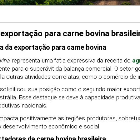
exportação para carne bovina brasilei
 da exportação para carne bovina
vina
representa uma fatia expressiva da receita do
ag
mente para o superávit da balança comercial. O setor 
ula outras atividades correlatas, como o comércio de i
 solidificou sua posição como o segundo maior expor
strália. Esse destaque se deve à capacidade produtiva
odutivas nacionais.
impacta positivamente as regiões produtoras, sobret
 desenvolvimento econômico e social.
rtadores da carne bovina brasileira