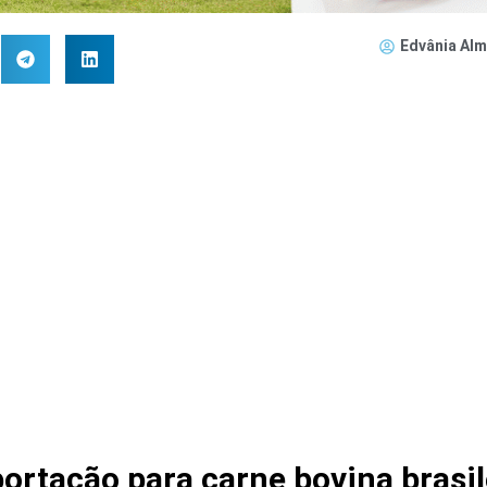
Edvânia Alm
ortação para carne bovina brasil