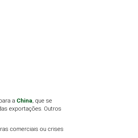
 para a
China
, que se
 das exportações. Outros
iras comerciais ou crises