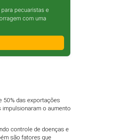
para pecuaristas e
 forragem com uma
 de 50% das exportações
es impulsionaram o aumento
uindo controle de doenças e
ambém são fatores que