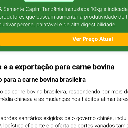
A Semente Capim Tanzânia Incrustada 10kg é indicada 
produtores que buscam aumentar a produtividade de
cultivar perene, palatável e de alta digestibilidade.
Ver Preço Atual
 e a exportação para carne bovina
 para a carne bovina brasileira
ino da carne bovina brasileira, respondendo por mais
e média chinesa e as mudanças nos hábitos alimentar
padrões sanitários exigidos pelo governo chinês, incl
. A logística eficiente e a oferta de cortes variados t