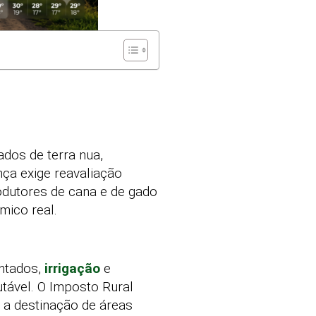
dos de terra nua,
ça exige reavaliação
odutores de cana e de gado
mico real.
antados,
irrigação
e
utável. O Imposto Rural
r a destinação de áreas