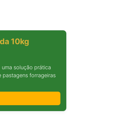
da 10kg
uma solução prática
 pastagens forrageiras