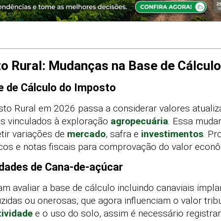
o Rural: Mudanças na Base de Cálculo
e de Cálculo do Imposto
to Rural em 2026 passa a considerar valores atualiza
os vinculados à exploração
agropecuária
. Essa mudan
etir variações de
mercado
, safra e
investimentos
. Pr
cos e notas fiscais para comprovação do valor econô
edades de Cana-de-açúcar
m avaliar a base de cálculo incluindo canaviais impl
uzidas ou onerosas, que agora influenciam o valor trib
tividade
e o uso do solo, assim é necessário registra