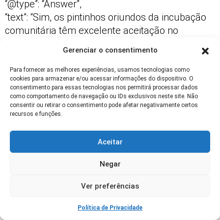
“@type”: “Answer”,
“text”: “Sim, os pintinhos oriundos da incubação
comunitária têm excelente aceitação no
mercado local, podendo complementar a renda
Gerenciar o consentimento
familiar com venda direta ou em feiras
agroecológicas.”
Para fornecer as melhores experiências, usamos tecnologias como
cookies para armazenar e/ou acessar informações do dispositivo. O
}
consentimento para essas tecnologias nos permitirá processar dados
},
como comportamento de navegação ou IDs exclusivos neste site. Não
consentir ou retirar o consentimento pode afetar negativamente certos
{
recursos e funções.
“@type”: “Question”,
“name”: “Onde buscar apoio para começar uma
Aceitar
incubadora comunitária?”,
“acceptedAnswer”: {
Negar
“@type”: “Answer”,
Ver preferências
“text”: “É possível buscar apoio técnico e
institucional junto à Embrapa, Emater, sindicatos
Política de Privacidade
rurais, cooperativas agrícolas e programas