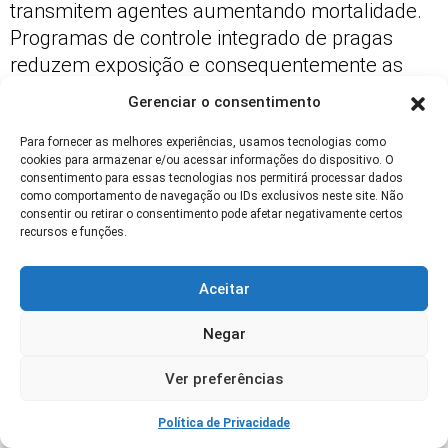
transmitem agentes aumentando mortalidade.
Programas de controle integrado de pragas
reduzem exposição e consequentemente as
perdas.
Gerenciar o consentimento
Monitoramento de pontos críticos, uso de
Para fornecer as melhores experiências, usamos tecnologias como
armadilhas e barreiras físicas evitam
cookies para armazenar e/ou acessar informações do dispositivo. O
consentimento para essas tecnologias nos permitirá processar dados
infestações. Produtos e métodos devem ser
como comportamento de navegação ou IDs exclusivos neste site. Não
avaliados por profissional para evitar riscos
consentir ou retirar o consentimento pode afetar negativamente certos
recursos e funções.
residuais às aves.
Manter perímetro limpo, gerenciar resíduos e
Aceitar
eliminar fontes de alimento atrativas minimiza
presença de vetores. A prevenção reduz
Negar
mortalidade relacionada à transmissão por
Ver preferências
pragas.
Política de Privacidade
Indicadores e Métricas para