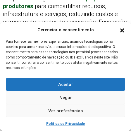
produtores
para compartilhar recursos,
infraestrutura e serviços, reduzindo custos e
aumentando o poder de negociação. Essa união
facilita o acesso a modais variados e
Gerenciar o consentimento
tecnologias avançadas.
Para fornecer as melhores experiências, usamos tecnologias como
cookies para armazenar e/ou acessar informações do dispositivo. O
Além disso, as cooperativas promovem
consentimento para essas tecnologias nos permitirá processar dados
capacitação e suporte técnico, fortalecendo toda
como comportamento de navegação ou IDs exclusivos neste site. Não
consentir ou retirar o consentimento pode afetar negativamente certos
a cadeia produtiva.
recursos e funções.
Para o produtor, essa alternativa representa
Aceitar
maior segurança e competitividade frente aos
grandes players do mercado.
Negar
Parcerias estratégicas com empresas de
Ver preferências
logística
Política de Privacidade
Firmar parcerias com empresas especializadas