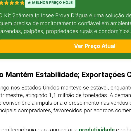
🔥 MELHOR PREÇO HOJE
O Kit 2câmera Ip Icsee Prova D'água é uma solução de
quem precisa de monitoramento confiável em ambient
fazendas, galpões, propriedades rurais e condomínios.
Ver Preço Atual
o Mantém Estabilidade; Exportações
ango nos Estados Unidos manteve-se estável, enquan
rimestre, atingindo 1,1 milhão de toneladas. A dema
e conveniência impulsiona o crescimento nas vendas
ncipais compradores, favorecidos por acordos comerc
do em tecnologia para aumentar a
produtividade
e redu