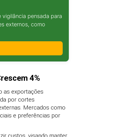
 vigilância pensada para
es externos, como
 Crescem 4%
to as exportações
nda por cortes
 externas. Mercados como
iais e preferências por
zir custos, visando manter