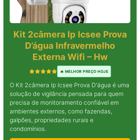
Kit 2câmera Ip Icsee Prova
D’água Infravermelho
Externa Wifi – Hw
🔥 MELHOR PREÇO HOJE
O Kit 2câmera Ip Icsee Prova D'água é uma
solução de vigilância pensada para quem
precisa de monitoramento confiável em
ambientes externos, como fazendas,
galpões, propriedades rurais e
condomínios.