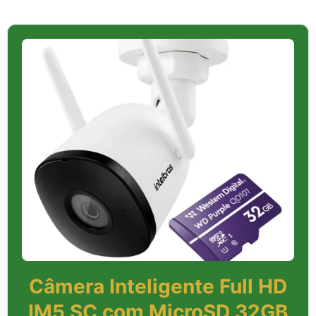
Câmera Inteligente Full HD
IM5 SC com MicroSD 32GB