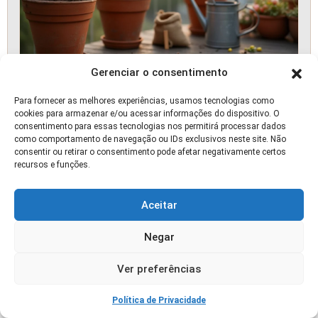
Gerenciar o consentimento
Melhores Variedades de Pera para
Para fornecer as melhores experiências, usamos tecnologias como
Apartamento em 2025
cookies para armazenar e/ou acessar informações do dispositivo. O
consentimento para essas tecnologias nos permitirá processar dados
como comportamento de navegação ou IDs exclusivos neste site. Não
🛒 OFERTA
consentir ou retirar o consentimento pode afetar negativamente certos
recursos e funções.
Aceitar
Negar
Ver preferências
Política de Privacidade