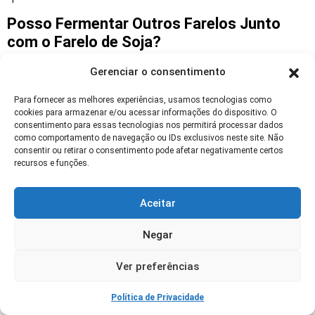
Posso Fermentar Outros Farelos Junto
com o Farelo de Soja?
Sim, misturas com outros farelos ou
Gerenciar o consentimento
subprodutos podem ser fermentadas, desde
Para fornecer as melhores experiências, usamos tecnologias como
que se ajuste relação de umidade e inoculante.
cookies para armazenar e/ou acessar informações do dispositivo. O
consentimento para essas tecnologias nos permitirá processar dados
Monitoramento de pH e contagens microbianas
como comportamento de navegação ou IDs exclusivos neste site. Não
é recomendado para evitar
fermentações
consentir ou retirar o consentimento pode afetar negativamente certos
recursos e funções.
indesejadas e perda de valor nutritivo.
Que Análises Laboratoriais São
Aceitar
Necessárias Antes de Uso em Larga
Escala?
Negar
Recomenda-se analisar proteína bruta, perfil de
Ver preferências
aminoácidos, NDF, pH e contagem microbiana.
Verificação de micotoxinas e identificação de
Política de Privacidade