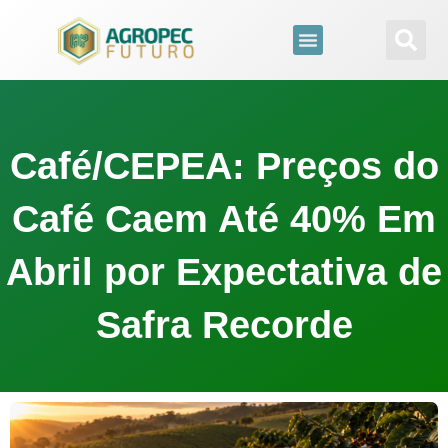
para
o
conteúdo
Brazil Agro Market
Todas As Web Stories
Café/CEPEA: Preços do
Café Caem Até 40% Em
Abril por Expectativa de
Safra Recorde