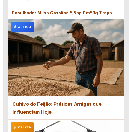
Debulhador Milho Gasolina 5,5hp Dm50g Trapp
📰 ARTIGO
Cultivo do Feijão: Práticas Antigas que
Influenciam Hoje
🛒 OFERTA