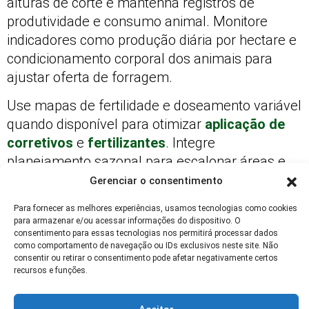
alturas de corte e mantenha registros de
produtividade e consumo animal. Monitore
indicadores como produção diária por hectare e
condicionamento corporal dos animais para
ajustar oferta de forragem.
Use mapas de fertilidade e doseamento variável
quando disponível para otimizar
aplicação de
corretivos
e
fertilizantes
. Integre
planejamento sazonal para escalonar áreas e
reduzir picos de demanda por maquinaria e
Gerenciar o consentimento
mão de obra.
Para fornecer as melhores experiências, usamos tecnologias como cookies
para armazenar e/ou acessar informações do dispositivo. O
Programas de capacitação técnica para equipe
consentimento para essas tecnologias nos permitirá processar dados
e uso de protocolos padronizados de
como comportamento de navegação ou IDs exclusivos neste site. Não
consentir ou retirar o consentimento pode afetar negativamente certos
monitoramento reduzem erros operacionais e
recursos e funções.
aumentam produtividade sustentável do
sistema Sorgo e Braquiária.