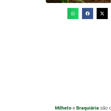
Milheto
e
Braquiária
são o