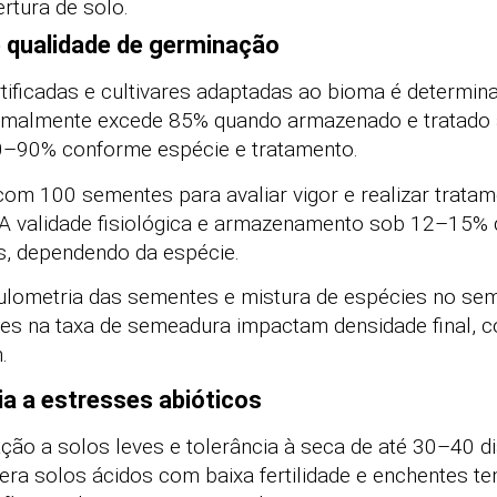
ertura de solo.
e qualidade de germinação
ificadas e cultivares adaptadas ao bioma é determin
rmalmente excede 85% quando armazenado e tratado
60–90% conforme espécie e tratamento.
om 100 sementes para avaliar vigor e realizar trata
 A validade fisiológica e armazenamento sob 12–15%
s, dependendo da espécie.
lometria das sementes e mistura de espécies no seme
stes na taxa de semeadura impactam densidade final, 
.
cia a estresses abióticos
ção a solos leves e tolerância à seca de até 30–40 d
tolera solos ácidos com baixa fertilidade e enchentes t