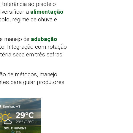
tolerância ao pisoteio.
versificar a
alimentação
solo, regime de chuva e
a e manejo de
adubação
eto. Integração com rotação
éria seca em três safras,
ção de métodos, manejo
ntes para guiar produtores