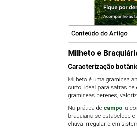
Conteúdo do Artigo
Milheto e Braquiári
Caracterização botânic
Milheto é uma gramínea anu
curto, ideal para safras de
gramíneas perenes, valoriza
Na prática de
campo
, a c
braquiária se estabelece 
chuva irregular e em siste