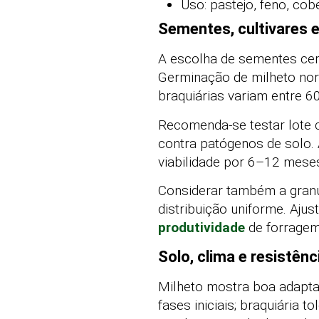
Uso: pastejo, feno, cob
Sementes, cultivares 
A escolha de sementes cert
Germinação de milheto no
braquiárias variam entre 
Recomenda-se testar lote c
contra patógenos de solo.
viabilidade por 6–12 mese
Considerar também a granu
distribuição uniforme. Aju
produtividade
de forragem
Solo, clima e resistên
Milheto mostra boa adapta
fases iniciais; braquiária 