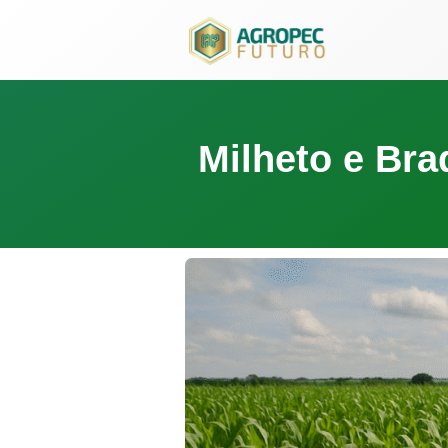
para
o
conteúdo
Milheto e Bra