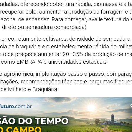
dadas, oferecendo cobertura rápida, biomassa e alta 
recuperar solo, aumentar a produção de forragem e di
 sazonal de escassez. Para começar, avalie textura do 
jo direto ou semeadura consorciada).
lher corretamente cultivares, densidade de semeadur
cia da braquiária e o estabelecimento rápido do milh
ciclo de pragas e aumentar 20–35% da produção de mat
s como EMBRAPA e universidades estaduais.
ção agronômica, implantação passo a passo, compara
imitações, recomendações técnicas e perguntas freque
 de Milheto e Braquiária.