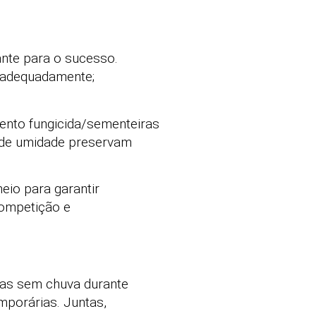
ante para o sucesso.
 adequadamente;
mento fungicida/sementeiras
 de umidade preservam
io para garantir
competição e
ias sem chuva durante
emporárias. Juntas,