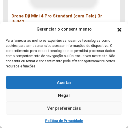
Drone Dji Mini 4 Pro Standard (com Tela) Br -
Dji042
Gerenciar o consentimento
📰 ARTIGO
Para fornecer as melhores experiências, usamos tecnologias como
cookies para armazenar e/ou acessar informações do dispositivo. O
consentimento para essas tecnologias nos permitirá processar dados
como comportamento de navegação ou IDs exclusivos neste site. Não
consentir ou retirar o consentimento pode afetar negativamente certos
recursos e funções.
Aceitar
Negar
Controle Biológico em Tomateiro: 7 Medidas que
Funcionam
Ver preferências
🛒 OFERTA
Política de Privacidade