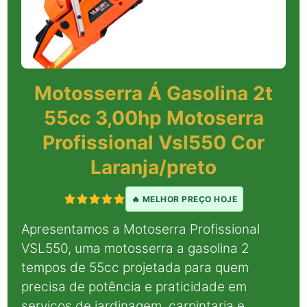
Motosserra Á Gasolina 2t
55cc 3,00hp Motoserra
Profissional Vsl550 Cor
Laranja/preto
🔥 MELHOR PREÇO HOJE
Apresentamos a Motoserra Profissional
VSL550, uma motosserra a gasolina 2
tempos de 55cc projetada para quem
precisa de potência e praticidade em
serviços de jardinagem, carpintaria e