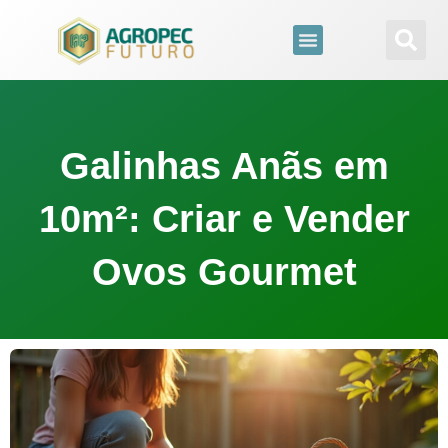
para
o
conteúdo
Galinhas Anãs em
10m²: Criar e Vender
Ovos Gourmet